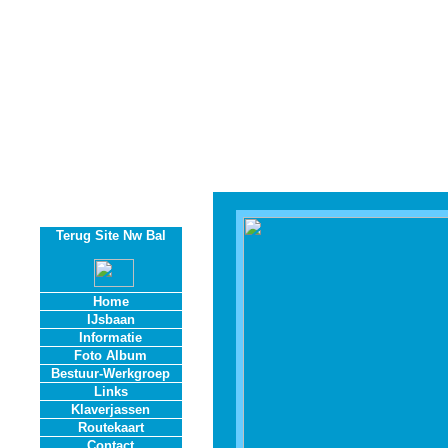
Welkom bij de IJsve
Terug Site Nw Bal
Home
IJsbaan
Informatie
Foto Album
Bestuur-Werkgroep
Links
Klaverjassen
Routekaart
Contact